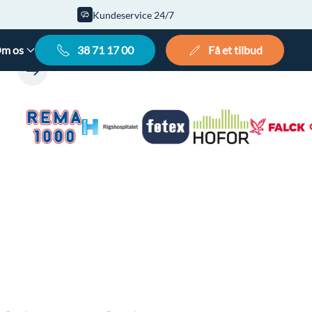
Kundeservice 24/7
m os
38 71 17 00
Få et tilbud