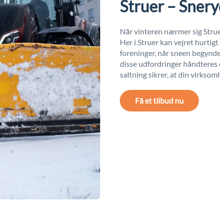
Struer – Snery
Når vinteren nærmer sig Struer
Her i Struer kan vejret hurtig
foreninger, når sneen begynder 
disse udfordringer håndteres 
saltning sikrer, at din virksom
Få et tilbud nu