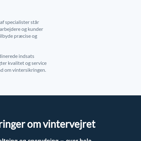
f specialister står
darbejdere og kunder
ilbyde præcise og
rdinerede indsats
gter kvalitet og service
ånd om vintersikringen.
ringer om vintervejret