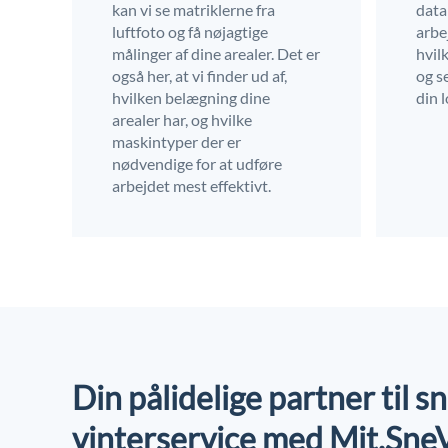
kan vi se matriklerne fra
data
luftfoto og få nøjagtige
arbej
målinger af dine arealer. Det er
hvil
også her, at vi finder ud af,
og s
hvilken belægning dine
din 
arealer har, og hvilke
maskintyper der er
nødvendige for at udføre
arbejdet mest effektivt.
Din pålidelige partner til 
vinterservice med Mit.Sne