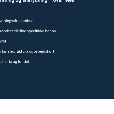
altning og snerydning – over hele
rydningsvirksomhed
ervices til dine specifikke behov
jret
r kørsler, faktura og arbejdskort
du har brug for det