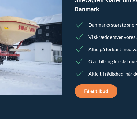
Snevagten klarer din s
Danmark
Danmarks største sne
Vi skræddersyer vores s
Altid på forkant med ve
Overblik og indsigt ove
Altid til rådighed, når 
Få et tilbud