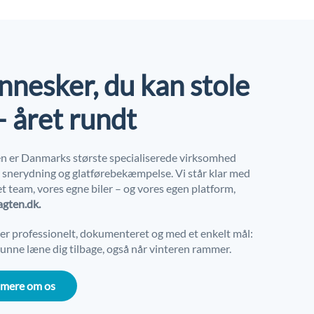
nesker, du kan stole
– året rundt
n er Danmarks største specialiserede virksomhed
r snerydning og glatførebekæmpelse. Vi står klar med
t team, vores egne biler – og vores egen platform,
agten.dk.
der professionelt, dokumenteret og med et enkelt mål:
unne læne dig tilbage, også når vinteren rammer.
 mere om os