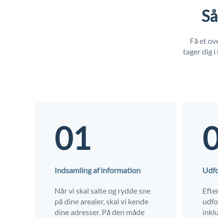
Så
Få et ov
tager dig 
01
Indsamling af information
Udfo
Når vi skal salte og rydde sne
Efte
på dine arealer, skal vi kende
udfo
dine adresser. På den måde
inkl