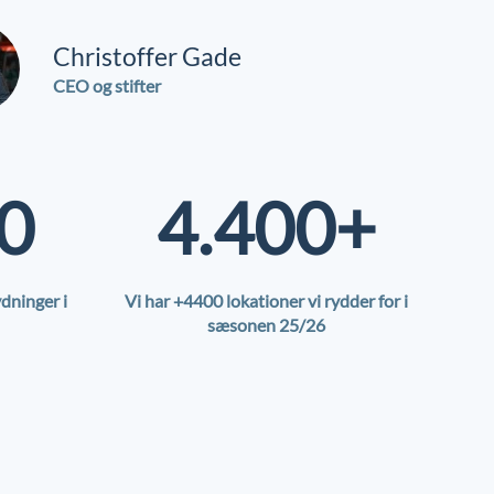
Christoffer Gade
CEO og stifter
0
4.400+
dninger i
Vi har +4400 lokationer vi rydder for i
sæsonen 25/26