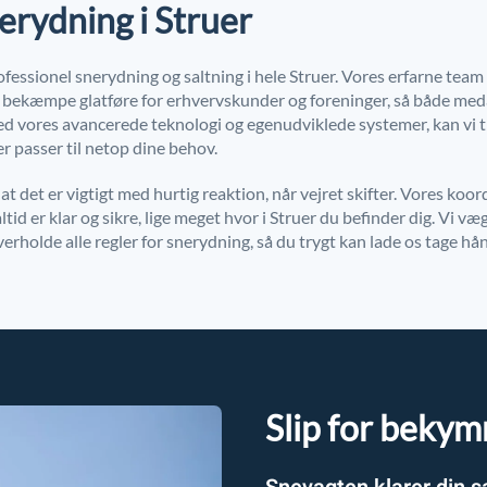
erydning i Struer
fessionel snerydning og saltning i hele Struer. Vores erfarne team a
e og bekæmpe glatføre for erhvervskunder og foreninger, så både me
ed vores avancerede teknologi og egenudviklede systemer, kan vi t
er passer til netop dine behov.
at det er vigtigt med hurtig reaktion, når vejret skifter. Vores koo
altid er klar og sikre, lige meget hvor i Struer du befinder dig. Vi væ
overholde alle regler for snerydning, så du trygt kan lade os tage h
Slip for bekym