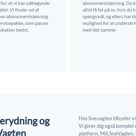
 for, at vi kan påbegynde
abonomentsløsning. Du 
det. Vi finder ud af
altid få fat på os, hvis du 
ken abonomentsløsning
spørgsmål, og ellers har d
ervicepakke, som passer
mulighed for at underskri
lokation bedst.
med det samme.
snerydning og
Hos Snevagten tilbyder vi
Vi giver dig også komplet 
Vagten
platform, Mit.SneVagten. H