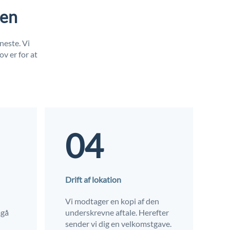
ten
neste. Vi
v er for at
04
Drift af lokation
Vi modtager en kopi af den
mgå
underskrevne aftale. Herefter
sender vi dig en velkomstgave.