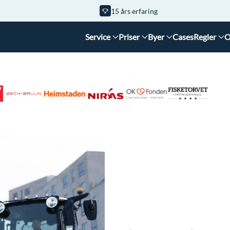
15 års erfaring
Service
Priser
Byer
Cases
Regler
O