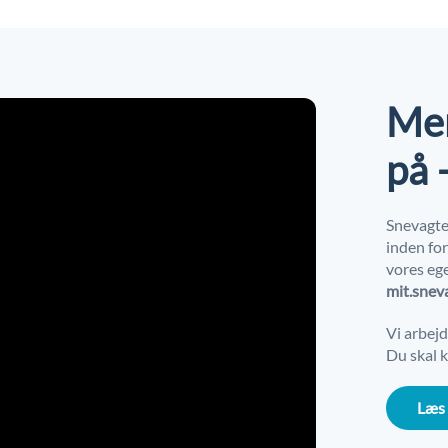
Men
på 
Snevagte
inden fo
vores ege
mit.snev
Vi arbej
Du skal k
Læs