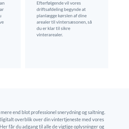
kan
Efterfølgende vil vores
har
driftsafdeling begynde at
u
planlægge kørslen af dine
ve
arealer til vintersæsonen, så
du er klar til sikre
vinterarealer.
 mere end blot professionel snerydning og saltning.
digitalt overblik over din vintertjeneste med vores
er får du adgang til alle de vigtige oplysninger og