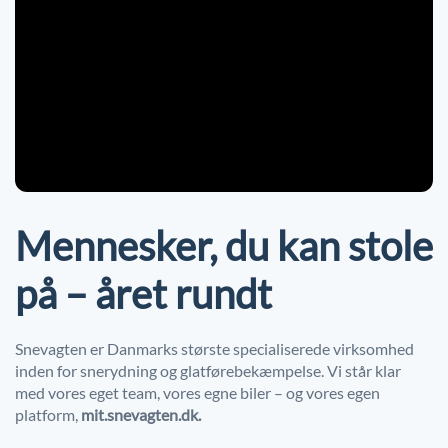
Mennesker, du kan stole
på – året rundt
Snevagten er Danmarks største specialiserede virksomhed
inden for snerydning og glatførebekæmpelse. Vi står klar
med vores eget team, vores egne biler – og vores egen
platform,
mit.snevagten.dk.