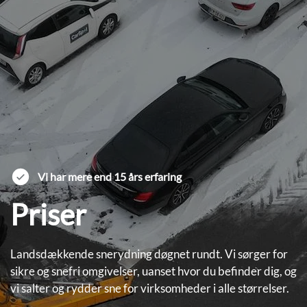
Vi har mere end 15 års erfaring
Priser
Landsdækkende snerydning døgnet rundt. Vi sørger for
sikre og snefri omgivelser, uanset hvor du befinder dig, og
vi salter og rydder sne for virksomheder i alle størrelser.