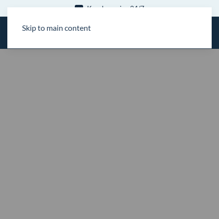
ervice 24/7
15 års 
Skip to main content