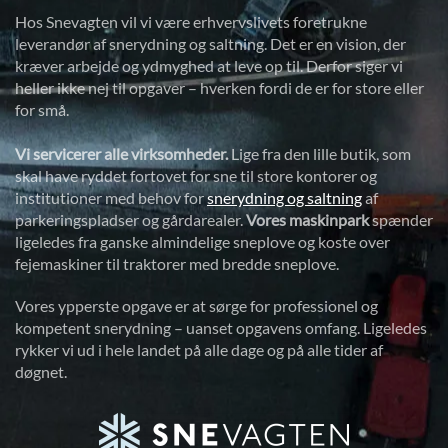
Hos Snevagten vil vi være erhvervslivets foretrukne
leverandør af snerydning og saltning. Det er en vision, der
kræver arbejde og ydmyghed at leve op til. Derfor siger vi
heller ikke nej til opgaver – hverken fordi de er for store eller
for små.
Vi servicerer alle virksomheder.
Lige fra den lille butik, som
skal have ryddet fortovet for sne til store kontorer og
institutioner med behov for
snerydning og saltning
af
parkeringspladser og gårdarealer.
Vores maskinpark
spænder
ligeledes fra ganske almindelige sneplove og koste over
fejemaskiner til traktorer med bredde sneplove.
Vores ypperste opgave er at sørge for professionel og
kompetent snerydning – uanset opgavens omfang. Ligeledes
rykker vi ud i hele landet på alle dage og på alle tider af
døgnet.