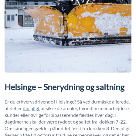
Helsinge – Snerydning og saltning
Er du erhvervsdrivende i Helsinge? Så ved du måske allerede,
at det er
din pligt
at sikre de arealer, hvor dine medarbejdere,
kunder eller øvrige forbipasserende færdes hver dag. I
dagtimerne skal der være ryddet og saltet fra klokken 7-22.
Om søndagen gælder påbuddet først fra klokken 8. Den pligt
fjerner både tid og fokus fra dine kerneopgaver, og det er her,