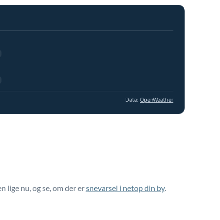
Data:
OpenWeather
 lige nu, og se, om der er
snevarsel i netop din by
.