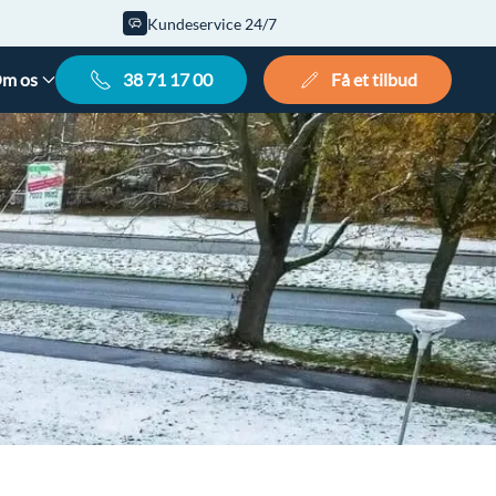
Kundeservice 24/7
m os
38 71 17 00
Få et tilbud