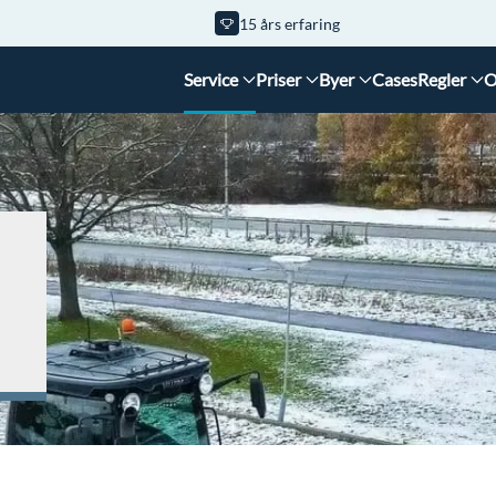
15 års erfaring
Service
Priser
Byer
Cases
Regler
O