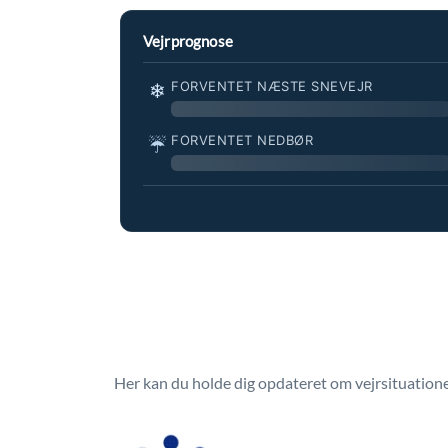
Vejrprognose
FORVENTET NÆSTE SNEVEJR
❄
FORVENTET NEDBØR
☔
Her kan du holde dig opdateret om vejrsituationen