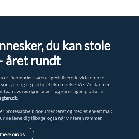
nesker, du kan stole
– året rundt
n er Danmarks største specialiserede virksomhed
r snerydning og glatførebekæmpelse. Vi står klar med
t team, vores egne biler – og vores egen platform,
agten.dk.
der professionelt, dokumenteret og med et enkelt mål:
unne læne dig tilbage, også når vinteren rammer.
 mere om os