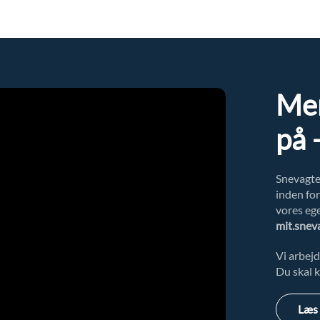
Men
på 
Snevagte
inden fo
vores ege
mit.snev
Vi arbej
Du skal k
Læs