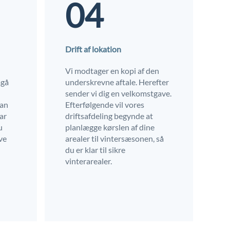
04
Drift af lokation
Vi modtager en kopi af den
mgå
underskrevne aftale. Herefter
sender vi dig en velkomstgave.
kan
Efterfølgende vil vores
har
driftsafdeling begynde at
u
planlægge kørslen af dine
ve
arealer til vintersæsonen, så
du er klar til sikre
vinterarealer.