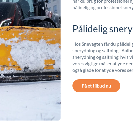
har du brug for professionel h
pålidelig og professionel sner
Pålidelig snery
Hos Snevagten får du pålidelig
snerydning og saltning i Aalbo
snerydning og saltning, hvis v
vores vigtige mål er at yde den
også glade for at yde vores se
Få et tilbud nu