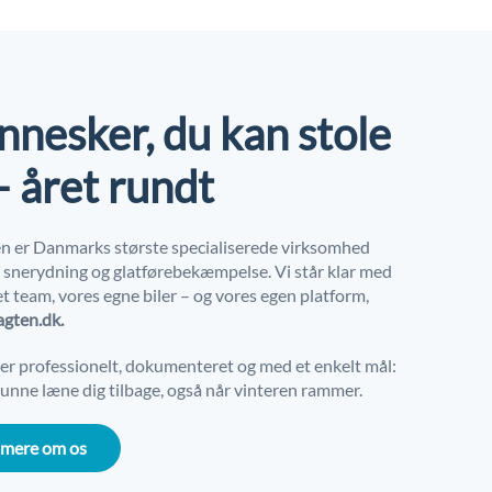
nesker, du kan stole
– året rundt
n er Danmarks største specialiserede virksomhed
r snerydning og glatførebekæmpelse. Vi står klar med
t team, vores egne biler – og vores egen platform,
agten.dk.
der professionelt, dokumenteret og med et enkelt mål:
unne læne dig tilbage, også når vinteren rammer.
 mere om os