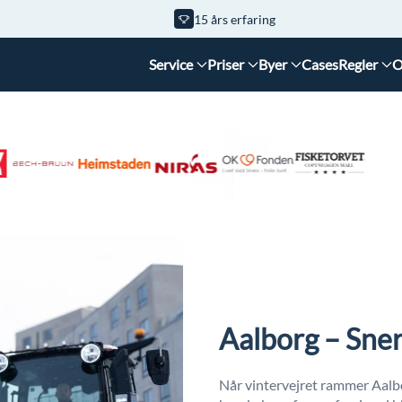
15 års erfaring
Service
Priser
Byer
Cases
Regler
O
Aalborg – Sner
Når vintervejret rammer Aalbor