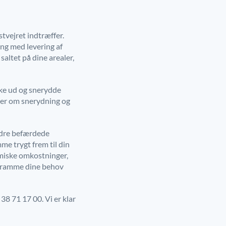
stvejret indtræffer.
ng med levering af
saltet på dine arealer,
kke ud og snerydde
egler om snerydning og
andre befærdede
me trygt frem til din
miske omkostninger,
n ramme dine behov
38 71 17 00. Vi er klar