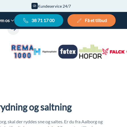
Kundeservice 24/7
m os
38 71 17 00
Få et tilbud
ydning og saltning
g, skal der ryddes sne og saltes. Er du fra Aalborg og