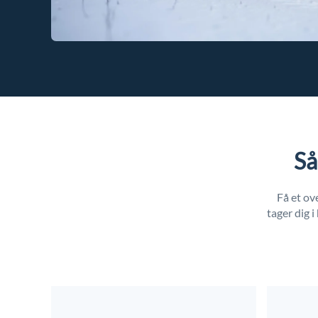
Så
Få et ov
tager dig 