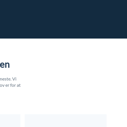
ten
neste. Vi
v er for at