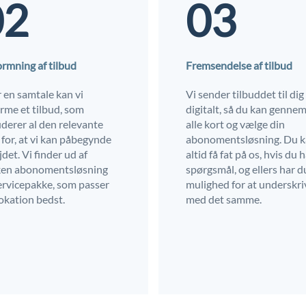
02
03
rmning af tilbud
Fremsendelse af tilbud
r en samtale kan vi
Vi sender tilbuddet til dig
rme et tilbud, som
digitalt, så du kan genne
uderer al den relevante
alle kort og vælge din
 for, at vi kan påbegynde
abonomentsløsning. Du 
det. Vi finder ud af
altid få fat på os, hvis du 
ken abonomentsløsning
spørgsmål, og ellers har d
ervicepakke, som passer
mulighed for at underskri
lokation bedst.
med det samme.