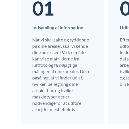
01
Indsamling af information
Udfo
Når vi skal salte og rydde sne
Efte
på dine arealer, skal vi kende
udfo
dine adresser. På den måde
inkl
kan vi se matriklerne fra
data
luftfoto og få nøjagtige
arbej
målinger af dine arealer. Det er
hvil
også her, at vi finder ud af,
og s
hvilken belægning dine
din 
arealer har, og hvilke
maskintyper der er
nødvendige for at udføre
arbejdet mest effektivt.