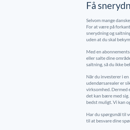
Få snerydn
Selvom mange danske vi
For at være på forkan
snerydning og saltning 
uden at du skal bekym
Med en abonnementsord
eller salte dine områd
saltning, så du ikke b
Når du investerer i e
udendørsarealer er si
virksomhed. Dermed e
det kan bære med sig.
bedst muligt. Vi kan o
Har du spørgsmål til v
til at besvare dine sp