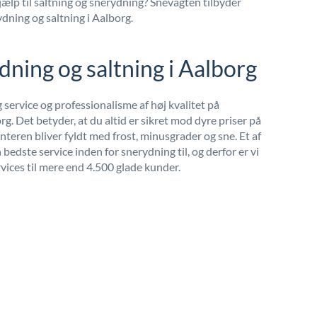
jælp til saltning og snerydning? Snevagten tilbyder
ydning og saltning i Aalborg.
dning og saltning i Aalborg
 service og professionalisme af høj kvalitet på
rg. Det betyder, at du altid er sikret mod dyre priser på
interen bliver fyldt med frost, minusgrader og sne. Et af
 bedste service inden for snerydning til, og derfor er vi
rvices til mere end 4.500 glade kunder.