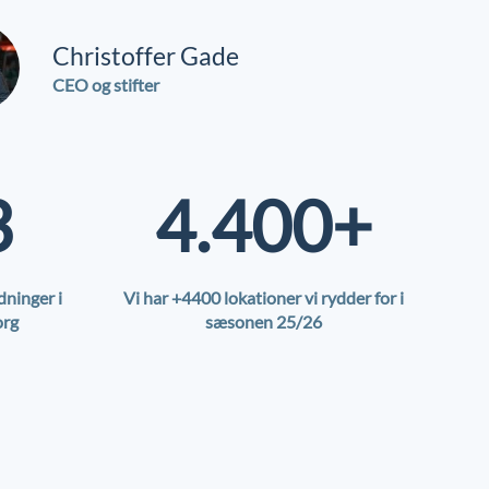
Christoffer Gade
CEO og stifter
3
4.400+
dninger i
Vi har +4400 lokationer vi rydder for i
org
sæsonen 25/26