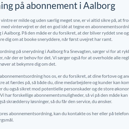
ing på abonnement i Aalborg
ntre er milde og uden særlig meget sne, er vi altid sikre på, at fro
t med vintervejret er det en god idé at tegne en abonnementsordni
i Aalborg. På den måde er du forsikret, at der bliver ryddet sne og 
re dig om at booke sneryddere, når først uvejret har ramt.
ning på snerydning i Aalborg fra Snevagten, sørger vi for at ry
er, når der er behov for det. Vi sørger også for at overholde alle r
ehøver at bekymre dig om det.
n abonnementsordning hos os, er du forsikret, at dine fortove og 
kre at færdes på, så både du, dine medarbejdere og kunder kan kom
r du også sikret mod potentielle personskader og de store økono
 Vi har forskellige abonnementsmuligheder, så vi på den måde ka
gså skræddersy løsninger, så du får den service, du ønsker.
ores abonnementsordning, kan du kontakte os her eller på telefon 
ørgsmål.