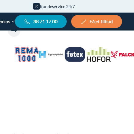
Kundeservice 24/7
m os
38 71 17 00
Få et tilbud