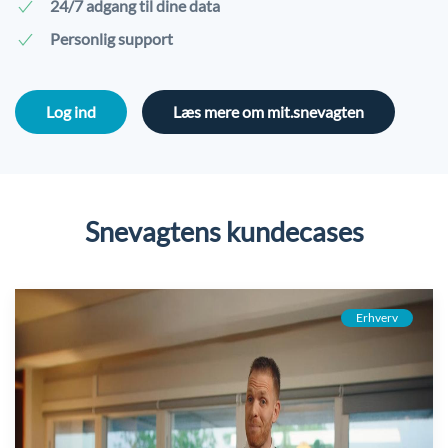
24/7 adgang til dine data
Personlig support
Log ind
Læs mere om mit.snevagten
Snevagtens kundecases
Erhverv