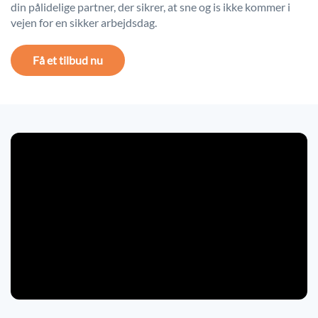
din pålidelige partner, der sikrer, at sne og is ikke kommer i
vejen for en sikker arbejdsdag.
Få et tilbud nu