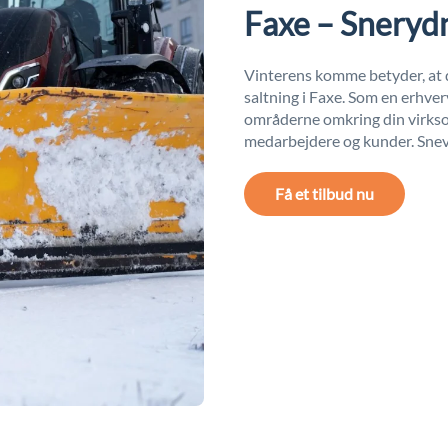
Faxe – Snerydn
Vinterens komme betyder, at d
saltning i Faxe. Som en erhverv
områderne omkring din virkso
medarbejdere og kunder. Sneva
Få et tilbud nu