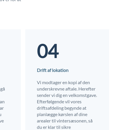
04
Drift af lokation
Vi modtager en kopi af den
mgå
underskrevne aftale. Herefter
sender vi dig en velkomstgave.
kan
Efterfølgende vil vores
har
driftsafdeling begynde at
u
planlægge kørslen af dine
ve
arealer til vintersæsonen, så
du er klar til sikre