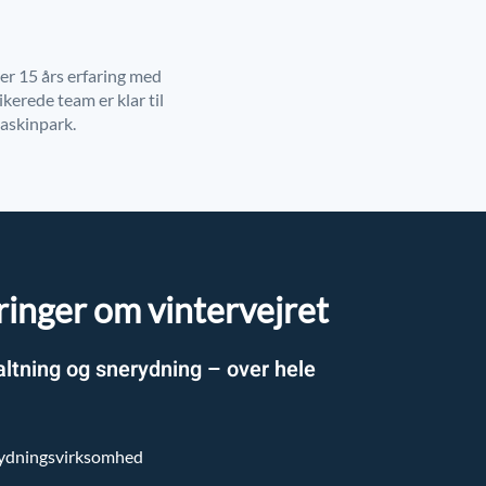
ver 15 års erfaring med
kerede team er klar til
maskinpark.
ringer om vintervejret
altning og snerydning – over hele
rydningsvirksomhed