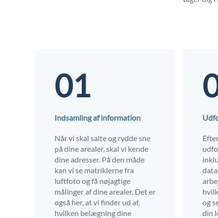
01
Indsamling af information
Udfo
Når vi skal salte og rydde sne
Efte
på dine arealer, skal vi kende
udfo
dine adresser. På den måde
inkl
kan vi se matriklerne fra
data
luftfoto og få nøjagtige
arbej
målinger af dine arealer. Det er
hvil
også her, at vi finder ud af,
og s
hvilken belægning dine
din 