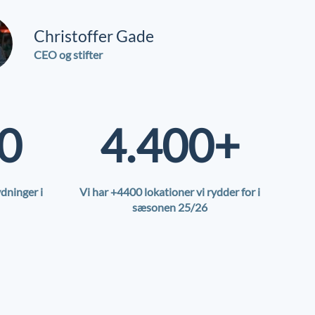
Christoffer Gade
CEO og stifter
0
4.400+
dninger i
Vi har +4400 lokationer vi rydder for i
sæsonen 25/26