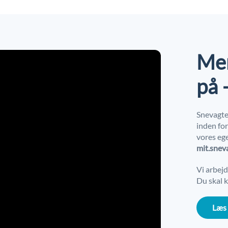
Men
på 
Snevagte
inden fo
vores ege
mit.snev
Vi arbej
Du skal k
Læs