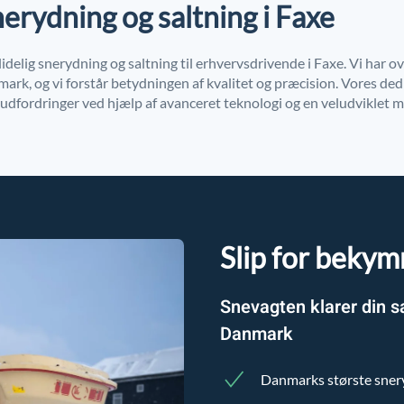
nerydning og saltning i Faxe
idelig snerydning og saltning til erhvervsdrivende i Faxe. Vi har o
ark, og vi forstår betydningen af kvalitet og præcision. Vores dedi
rudfordringer ved hjælp af avanceret teknologi og en veludviklet 
Slip for bekym
Snevagten klarer din s
Danmark
Danmarks største sne