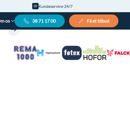
Kundeservice 24/7
m os
38 71 17 00
Få et tilbud