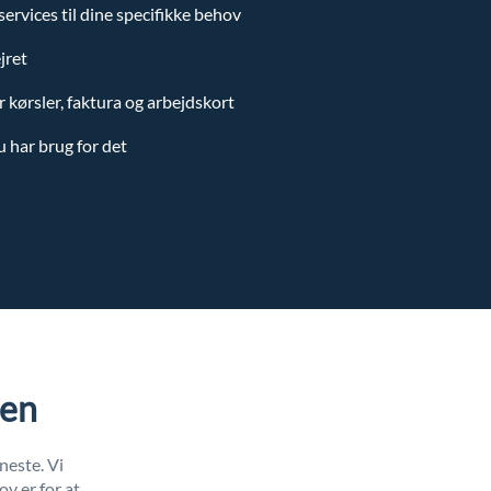
ervices til dine specifikke behov
jret
r kørsler, faktura og arbejdskort
du har brug for det
ten
neste. Vi
v er for at