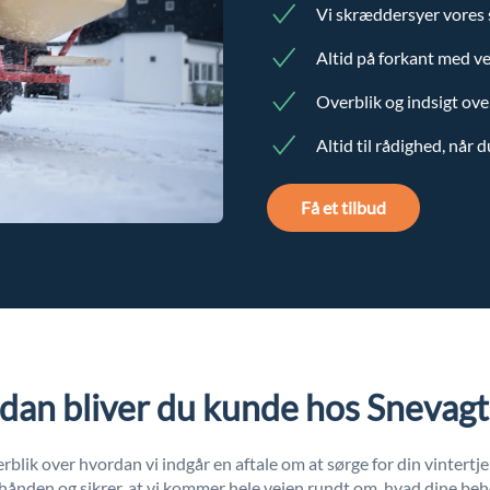
Vi skræddersyer vores s
Altid på forkant med ve
Overblik og indsigt ove
Altid til rådighed, når 
Få et tilbud
dan bliver du kunde hos Snevag
erblik over hvordan vi indgår en aftale om at sørge for din vintertje
i hånden og sikrer, at vi kommer hele vejen rundt om, hvad dine beho