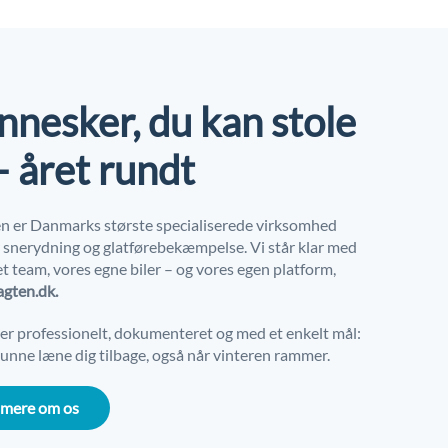
nesker, du kan stole
– året rundt
n er Danmarks største specialiserede virksomhed
r snerydning og glatførebekæmpelse. Vi står klar med
t team, vores egne biler – og vores egen platform,
agten.dk.
der professionelt, dokumenteret og med et enkelt mål:
unne læne dig tilbage, også når vinteren rammer.
 mere om os