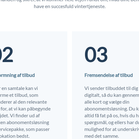
have en succesfuld vintertjeneste.
02
03
rmning af tilbud
Fremsendelse af tilbud
r en samtale kan vi
Vi sender tilbuddet til dig
rme et tilbud, som
digitalt, så du kan genne
uderer al den relevante
alle kort og vælge din
 for, at vi kan påbegynde
abonomentsløsning. Du 
det. Vi finder ud af
altid få fat på os, hvis du 
ken abonomentsløsning
spørgsmål, og ellers har d
ervicepakke, som passer
mulighed for at underskri
lokation bedst.
med det samme.