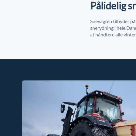
Pålidelig s
Snevagten tilbyder pål
snerydning i hele Danm
at håndtere alle vinte