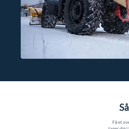
Så
Få et ov
tager dig 