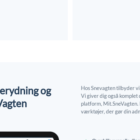
snerydning og
Hos Snevagten tilbyder vi
Vi giver dig også komplet 
Vagten
platform, Mit.SneVagten. H
værktøjer, der gør din ad