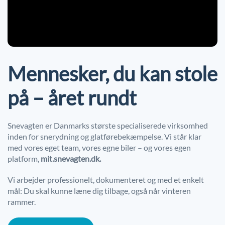
Mennesker, du kan stole
på – året rundt
Snevagten er Danmarks største specialiserede virksomhed
inden for snerydning og glatførebekæmpelse. Vi står klar
med vores eget team, vores egne biler – og vores egen
platform,
mit.snevagten.dk.
Vi arbejder professionelt, dokumenteret og med et enkelt
mål: Du skal kunne læne dig tilbage, også når vinteren
rammer.