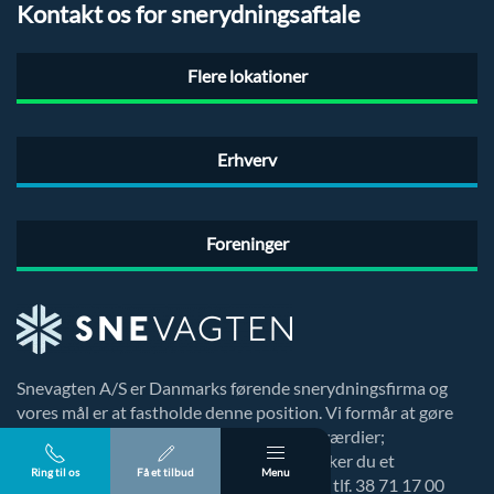
Kontakt os for snerydningsaftale
Flere lokationer
Erhverv
Foreninger
Snevagten A/S er Danmarks førende snerydningsfirma og
vores mål er at fastholde denne position. Vi formår at gøre
vores kunder tilfredse ved at følge vores værdier;
troværdighed, pålidelighed og omhu. Ønsker du et
Ring til os
Få et tilbud
Menu
uforpligtende tilbud, kan du ringe til os på tlf. 38 71 17 00