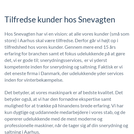
Tilfredse kunder hos Snevagten
Hos Snevagten har vi en vision: at alle vores kunder (små som
store) i Aarhus skal være tilfredse. Derfor går vi højt op i
tilfredshed hos vores kunder. Gennem mere end 15 års
erfaring for branchen samt et fokus udelukkende på at gøre
det, vi er gode til; snerydningsservices, er vi yderst
kompetente inden for snerydning og saltning. Faktisk er vi
det eneste firma i Danmark, der udelukkende yder services
inden for vinterbekæmpelse.
Det betyder, at vores maskinpark er af bedste kvalitet. Det
betyder også, at vi har den fornødne ekspertise samt
mulighed for at trække på hinandens brede erfaring. Vi har
kun dygtige og uddannede medarbejdere i vores stab, og de
opererer udelukkende med de mest moderne og
professionelle maskiner, når de tager sig af din snerydning og
saltning i Aarhus.