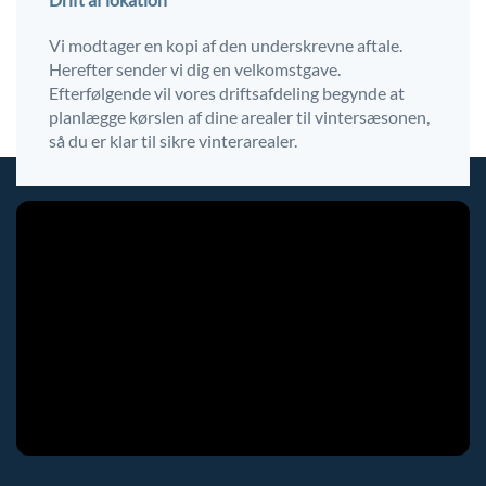
Vi modtager en kopi af den underskrevne aftale.
Herefter sender vi dig en velkomstgave.
Efterfølgende vil vores driftsafdeling begynde at
planlægge kørslen af dine arealer til vintersæsonen,
så du er klar til sikre vinterarealer.