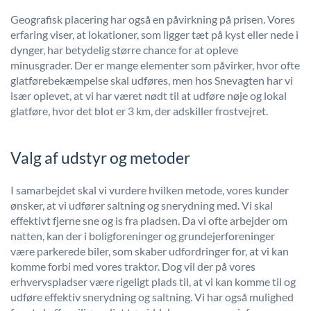
Geografisk placering har også en påvirkning på prisen. Vores
erfaring viser, at lokationer, som ligger tæt på kyst eller nede i
dynger, har betydelig større chance for at opleve
minusgrader. Der er mange elementer som påvirker, hvor ofte
glatførebekæmpelse skal udføres, men hos Snevagten har vi
især oplevet, at vi har været nødt til at udføre nøje og lokal
glatføre, hvor det blot er 3 km, der adskiller frostvejret.
Valg af udstyr og metoder
I samarbejdet skal vi vurdere hvilken metode, vores kunder
ønsker, at vi udfører saltning og snerydning med. Vi skal
effektivt fjerne sne og is fra pladsen. Da vi ofte arbejder om
natten, kan der i boligforeninger og grundejerforeninger
være parkerede biler, som skaber udfordringer for, at vi kan
komme forbi med vores traktor. Dog vil der på vores
erhvervspladser være rigeligt plads til, at vi kan komme til og
udføre effektiv snerydning og saltning. Vi har også mulighed