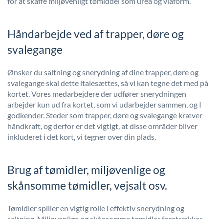
for at skaffe miljøvenligt tømiddel som urea og viaform.
Håndarbejde ved af trapper, døre og
svalegange
Ønsker du saltning og snerydning af dine trapper, døre og
svalegange skal dette italesættes, så vi kan tegne det med på
kortet. Vores medarbejdere der udfører snerydningen
arbejder kun ud fra kortet, som vi udarbejder sammen, og I
godkender. Steder som trapper, døre og svalegange kræver
håndkraft, og derfor er det vigtigt, at disse områder bliver
inkluderet i det kort, vi tegner over din plads.
Brug af tømidler, miljøvenlige og
skånsomme tømidler, vejsalt osv.
Tømidler spiller en vigtig rolle i effektiv snerydning og
saltning. Miljøvenlige og skånsomme tømidler foretrækkes