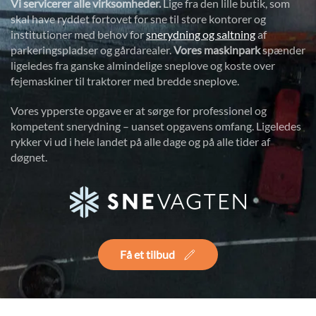
Vi servicerer alle virksomheder.
Lige fra den lille butik, som
skal have ryddet fortovet for sne til store kontorer og
institutioner med behov for
snerydning og saltning
af
parkeringspladser og gårdarealer.
Vores maskinpark
spænder
ligeledes fra ganske almindelige sneplove og koste over
fejemaskiner til traktorer med bredde sneplove.
Vores ypperste opgave er at sørge for professionel og
kompetent snerydning – uanset opgavens omfang. Ligeledes
rykker vi ud i hele landet på alle dage og på alle tider af
døgnet.
Få et tilbud