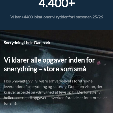
4.400+
Vi har +4400 lokationer vi rydder for i sæsonen 25/26
Snerydning i hele Danmark
Vi klarer alle opgaver inden for
snerydning – store som små
Hos Snevagten vil vi være erhvervslivets foretrukne
leverandør af snerydning og saltning. Det er en vision, der
kræver arbejde og ydmyghed at leve op til. Derfor siger vi
heller ikke nej til opgaver – hverken fordi de er for store eller
for små.