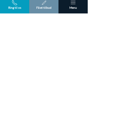
Ring til os
Få et tilbud
Menu
Kontakt os for snerydningsaftale
Flere lokationer
Erhverv
Foreninger
Snevagten A/S er Danmarks førende snerydningsfirma og