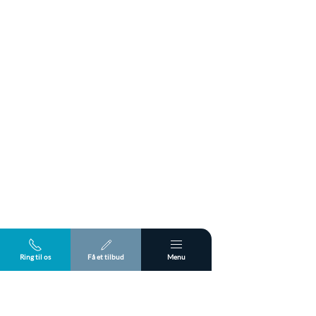
Ring til os
Få et tilbud
Menu
Kontakt os for snerydningsaftale