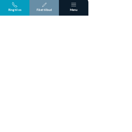
Ring til os
Få et tilbud
Menu
Kontakt os for snerydningsaftale
Flere lokationer
Erhverv
Foreninger
Snevagten A/S er Danmarks førende snerydningsfirma og