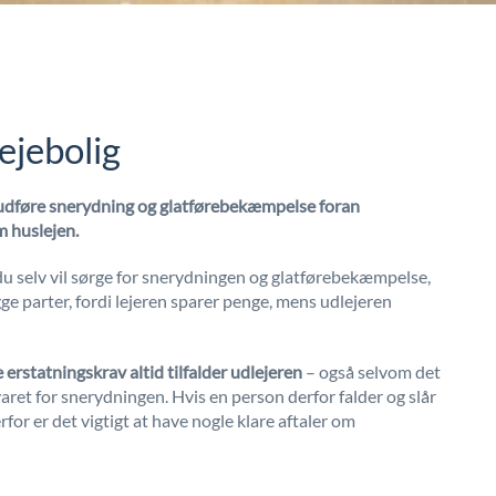
lejebolig
t udføre snerydning og glatførebekæmpelse foran
m huslejen.
 du selv vil sørge for snerydningen og glatførebekæmpelse,
gge parter, fordi lejeren sparer penge, mens udlejeren
 erstatningskrav altid tilfalder udlejeren
– også selvom det
varet for snerydningen. Hvis en person derfor falder og slår
Derfor er det vigtigt at have nogle klare aftaler om