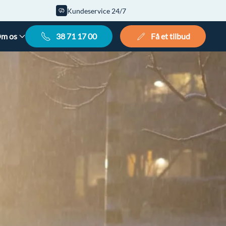
Kundeservice 24/7
m os
38 71 17 00
Få et tilbud