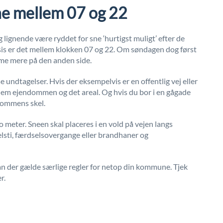
ne mellem 07 og 22
g lignende være ryddet for sne ‘hurtigst muligt’ efter de
sis er det mellem klokken 07 og 22. Om søndagen dog først
time mere på den anden side.
 undtagelser. Hvis der eksempelvis er en offentlig vej eller
llem ejendommen og det areal. Og hvis du bor i en gågade
ndommens skel.
 meter. Sneen skal placeres i en vold på vejen langs
lsti, færdselsovergange eller brandhaner og
an der gælde særlige regler for netop din kommune. Tjek
r.