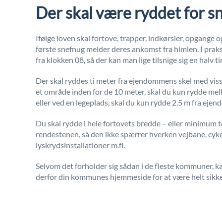
Der skal være ryddet for s
Ifølge loven skal fortove, trapper, indkørsler, opgange o
første snefnug melder deres ankomst fra himlen. I prak
fra klokken 08, så der kan man lige tilsnige sig en halv 
Der skal ryddes ti meter fra ejendommens skel med visse
et område inden for de 10 meter, skal du kun rydde me
eller ved en legeplads, skal du kun rydde 2.5 m fra eje
Du skal rydde i hele fortovets bredde – eller minimum to
rendestenen, så den ikke spærrer hverken vejbane, cyke
lyskrydsinstallationer m.fl.
Selvom det forholder sig sådan i de fleste kommuner, k
derfor din kommunes hjemmeside for at være helt sikke